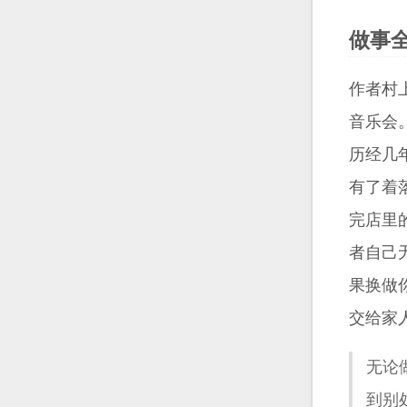
做事
作者村
音乐会
历经几
有了着
完店里
者自己
果换做
交给家
无论
到别