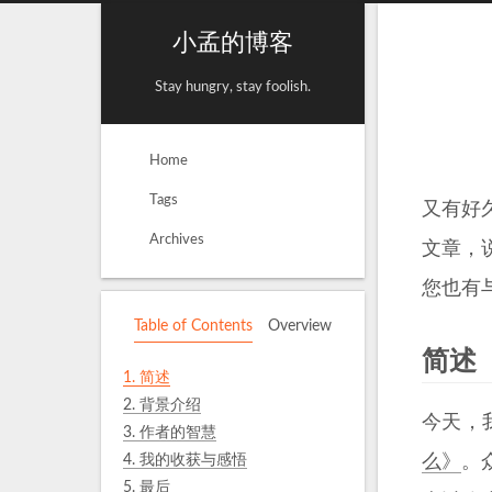
小孟的博客
Stay hungry, stay foolish.
Home
Tags
又有好
Archives
文章，
您也有
Table of Contents
Overview
简述
1.
简述
2.
背景介绍
今天，
3.
作者的智慧
4.
我的收获与感悟
么》
。
5.
最后