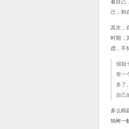
看自己
己，和
其次，
时期，
虑，不
假如
有一
多了
自己
多么精
独树一