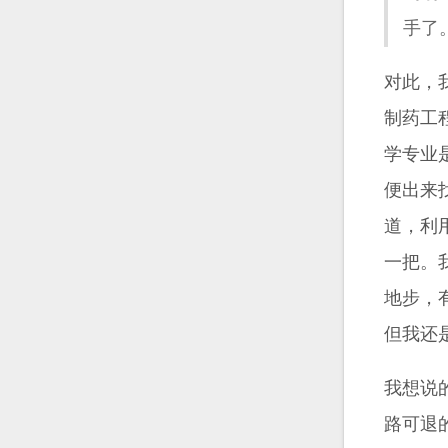
手了
对此，
制药工
学专业
便出来
道，利
一把。
地步，
但我还
我想说
路可退